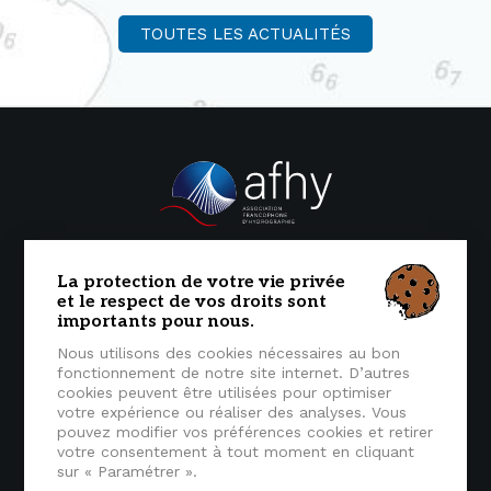
TOUTES LES ACTUALITÉS
La protection de votre vie privée
L'association
Formations
Actualités
et le respect de vos droits sont
importants pour nous.
Liens utiles
Offres d'emploi
Nous utilisons des cookies nécessaires au bon
Contactez-nous
Espace adhérents
fonctionnement de notre site internet. D’autres
cookies peuvent être utilisées pour optimiser
votre expérience ou réaliser des analyses. Vous
pouvez modifier vos préférences cookies et retirer
votre consentement à tout moment en cliquant
AFHy, Association Francophone d'Hydrographie
sur « Paramétrer ».
ENSTA Bretagne - 2, rue François Verny - 29200 BREST